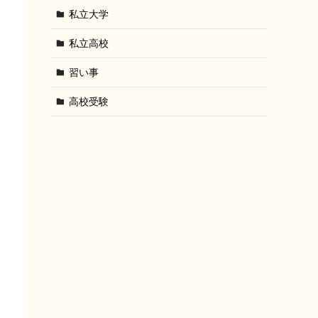
私立大学
私立高校
習い事
高校受験