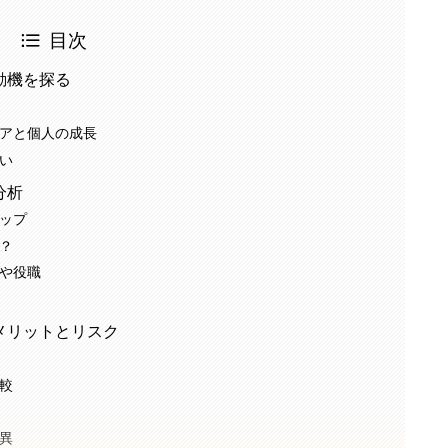
目次
動機を探る
アと個人の成長
い
分析
ップ
？
や役職
メリットとリスク
較
異