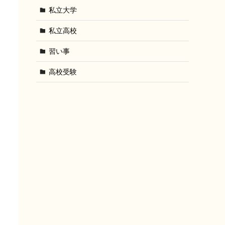
私立大学
私立高校
習い事
高校受験