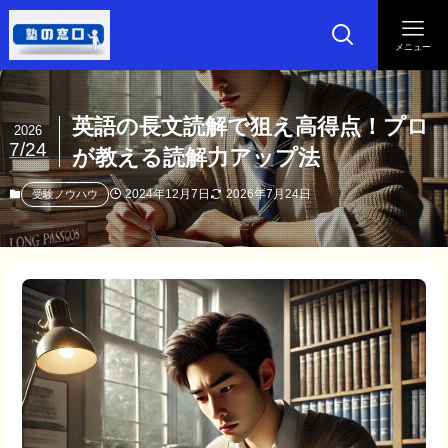
メニュー
英語の長文読解で狙え高得点！プロ
2026
7/24
が教える読解力アップ法
2024年12月7日
2026年7月24日
受験ノウハウ