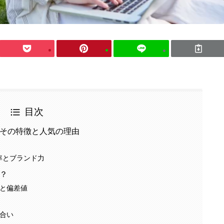
目次
？その特徴と人気の理由
率とブランド力
？
と偏差値
合い