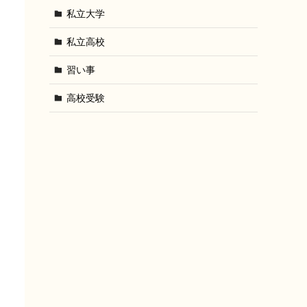
私立大学
私立高校
習い事
高校受験