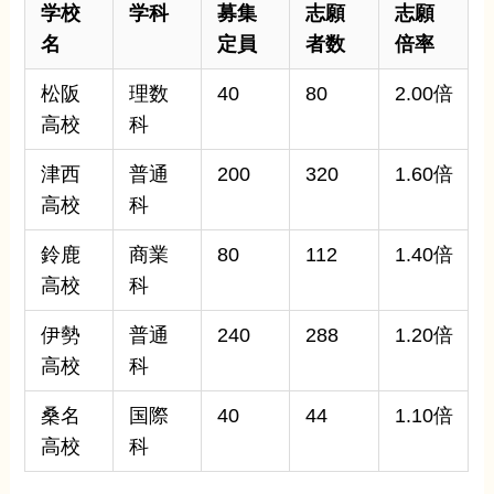
学校
学科
募集
志願
志願
名
定員
者数
倍率
松阪
理数
40
80
2.00倍
高校
科
津西
普通
200
320
1.60倍
高校
科
鈴鹿
商業
80
112
1.40倍
高校
科
伊勢
普通
240
288
1.20倍
高校
科
桑名
国際
40
44
1.10倍
高校
科