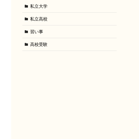
私立大学
私立高校
習い事
高校受験