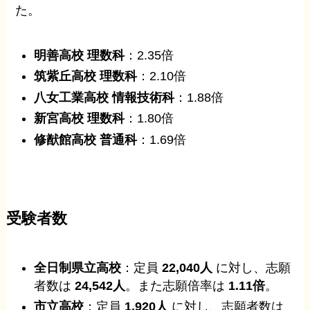
た。
明善高校 理数科
：2.35倍
筑紫丘高校 理数科
：2.10倍
八女工業高校 情報技術科
：1.88倍
新宮高校 理数科
：1.80倍
修猷館高校 普通科
：1.69倍
受験者数
全日制県立高校
：定員
22,040人
に対し、志願
者数は
24,542人
。また志願倍率は
1.11倍
。
市立高校
：定員
1,920人
に対し、志願者数は